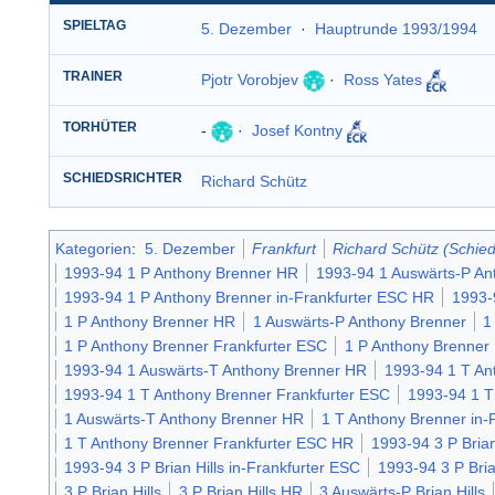
SPIELTAG
5. Dezember
·
Hauptrunde 1993/1994
TRAINER
Pjotr Vorobjev
·
Ross Yates
TORHÜTER
-
·
Josef Kontny
SCHIEDSRICHTER
Richard Schütz
Kategorien
:
5. Dezember
Frankfurt
Richard Schütz (Schied
1993-94 1 P Anthony Brenner HR
1993-94 1 Auswärts-P An
1993-94 1 P Anthony Brenner in-Frankfurter ESC HR
1993-
1 P Anthony Brenner HR
1 Auswärts-P Anthony Brenner
1
1 P Anthony Brenner Frankfurter ESC
1 P Anthony Brenner
1993-94 1 Auswärts-T Anthony Brenner HR
1993-94 1 T An
1993-94 1 T Anthony Brenner Frankfurter ESC
1993-94 1 T
1 Auswärts-T Anthony Brenner HR
1 T Anthony Brenner in-
1 T Anthony Brenner Frankfurter ESC HR
1993-94 3 P Brian
1993-94 3 P Brian Hills in-Frankfurter ESC
1993-94 3 P Bria
3 P Brian Hills
3 P Brian Hills HR
3 Auswärts-P Brian Hills