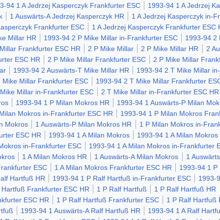
3-94 1 A Jedrzej Kasperczyk Frankfurter ESC
1993-94 1 A Jedrzej K
k
1 Auswärts-A Jedrzej Kasperczyk HR
1 A Jedrzej Kasperczyk in-F
Kasperczyk Frankfurter ESC
1 A Jedrzej Kasperczyk Frankfurter ESC
e Millar HR
1993-94 2 P Mike Millar in-Frankfurter ESC
1993-94 2 
Millar Frankfurter ESC HR
2 P Mike Millar
2 P Mike Millar HR
2 Au
furter ESC HR
2 P Mike Millar Frankfurter ESC
2 P Mike Millar Fran
ar
1993-94 2 Auswärts-T Mike Millar HR
1993-94 2 T Mike Millar in
 Mike Millar Frankfurter ESC
1993-94 2 T Mike Millar Frankfurter E
 Mike Millar in-Frankfurter ESC
2 T Mike Millar in-Frankfurter ESC HR
ros
1993-94 1 P Milan Mokros HR
1993-94 1 Auswärts-P Milan Mok
Milan Mokros in-Frankfurter ESC HR
1993-94 1 P Milan Mokros Fran
an Mokros
1 Auswärts-P Milan Mokros HR
1 P Milan Mokros in-Fran
furter ESC HR
1993-94 1 A Milan Mokros
1993-94 1 A Milan Mokros
Mokros in-Frankfurter ESC
1993-94 1 A Milan Mokros in-Frankfurter
okros
1 A Milan Mokros HR
1 Auswärts-A Milan Mokros
1 Auswärt
Frankfurter ESC
1 A Milan Mokros Frankfurter ESC HR
1993-94 1 P 
alf Hartfuß HR
1993-94 1 P Ralf Hartfuß in-Frankfurter ESC
1993-9
 Hartfuß Frankfurter ESC HR
1 P Ralf Hartfuß
1 P Ralf Hartfuß HR
ankfurter ESC HR
1 P Ralf Hartfuß Frankfurter ESC
1 P Ralf Hartfuß
tfuß
1993-94 1 Auswärts-A Ralf Hartfuß HR
1993-94 1 A Ralf Hartf