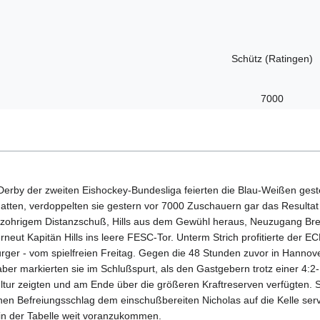
Schütz (Ratingen)
7000
Derby der zweiten Eishockey-Bundesliga feierten die Blau-Weißen gest
ten, verdoppelten sie gestern vor 7000 Zuschauern gar das Resultat und
tzohrigem Distanzschuß, Hills aus dem Gewühl heraus, Neuzugang Bren
rneut Kapitän Hills ins leere FESC-Tor. Unterm Strich profitierte de
ger - vom spielfreien Freitag. Gegen die 48 Stunden zuvor in Hannove
 aber markierten sie im Schlußspurt, als den Gastgebern trotz einer 4:
ltur zeigten und am Ende über die größeren Kraftreserven verfügten. So
r einen Befreiungsschlag dem einschußbereiten Nicholas auf die Kelle se
in der Tabelle weit voranzukommen.