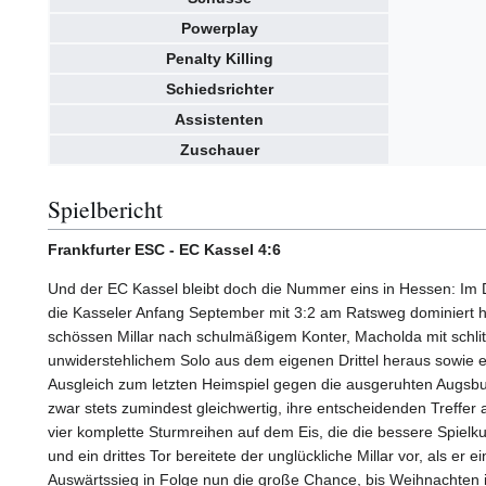
Powerplay
Penalty Killing
Schiedsrichter
Assistenten
Zuschauer
Spielbericht
Frankfurter ESC - EC Kassel 4:6
Und der EC Kassel bleibt doch die Nummer eins in Hessen: Im 
die Kasseler Anfang September mit 3:2 am Ratsweg dominiert hat
schössen Millar nach schulmäßigem Konter, Macholda mit schli
unwiderstehlichem Solo aus dem eigenen Drittel heraus sowie e
Ausgleich zum letzten Heimspiel gegen die ausgeruhten Augsbur
zwar stets zumindest gleichwertig, ihre entscheidenden Treffer
vier komplette Sturmreihen auf dem Eis, die die bessere Spielku
und ein drittes Tor bereitete der unglückliche Millar vor, als e
Auswärtssieg in Folge nun die große Chance, bis Weihnachten 