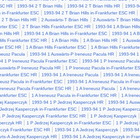
 ESC HR
1993-94 2 T Brian Hills
1993-94 2 T Brian Hills HR
1993-94
s in-Frankfurter ESC
1993-94 2 T Brian Hills in-Frankfurter ESC HR
2 T Brian Hills HR
2 Auswärts-T Brian Hills
2 Auswärts-T Brian Hill
urter ESC
2 T Brian Hills Frankfurter ESC HR
1993-94 1 A Brian Hill
n Hills HR
1993-94 1 A Brian Hills in-Frankfurter ESC
1993-94 1 A B
ills Frankfurter ESC HR
1 A Brian Hills
1 A Brian Hills HR
1 Auswärt
rter ESC HR
1 A Brian Hills Frankfurter ESC
1 A Brian Hills Frankfur
neusz Pacula
1993-94 1 Auswärts-P Ireneusz Pacula HR
1993-94 1 
4 1 P Ireneusz Pacula Frankfurter ESC
1993-94 1 P Ireneusz Pacula
Auswärts-P Ireneusz Pacula HR
1 P Ireneusz Pacula in-Frankfurter E
Frankfurter ESC HR
1993-94 1 A Ireneusz Pacula
1993-94 1 A Irene
neusz Pacula in-Frankfurter ESC
1993-94 1 A Ireneusz Pacula in-Fra
Ireneusz Pacula Frankfurter ESC HR
1 A Ireneusz Pacula
1 A Irene
rankfurter ESC
1 A Ireneusz Pacula in-Frankfurter ESC HR
1 A Irene
ej Kasperczyk
1993-94 1 P Jedrzej Kasperczyk HR
1993-94 1 Ausw
Jedrzej Kasperczyk in-Frankfurter ESC
1993-94 1 P Jedrzej Kasperc
 P Jedrzej Kasperczyk Frankfurter ESC HR
1 P Jedrzej Kasperczyk
sperczyk HR
1 P Jedrzej Kasperczyk in-Frankfurter ESC
1 P Jedrzej
rczyk Frankfurter ESC HR
1993-94 1 A Jedrzej Kasperczyk
1993-94
rts-A Jedrzej Kasperczyk HR
1993-94 1 A Jedrzej Kasperczyk in-Fra