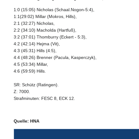
1:0 (15:05) Nicholas (Schaal.Nogon-5:4),
1:1(29:02) Millar (Mokros, Hills),
2:1 (32:27) Nicholas,
2:2 (34:10) Macholda (Hartfuß),
3:2 (37:01) Thomburry (Eckert - 5:3),
4:2 (42:14) Hejma (Vit),
4:3 (45:31) Hills (4:5),
4:4 (48:26) Brenner (Pacula, Kasperczyk),
4:5 (53:34) Millar,
4:6 (59:59) Hills.
SR: Schütz (Ratingen).
Z: 7000.
Strafminuten: FESC 8, ECK 12.
Quelle: HNA