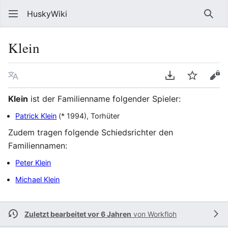
HuskyWiki
Such
Klein
Sprache
PDF herunterl
Beobach
Que
Klein
ist der Familienname folgender Spieler:
Patrick Klein
(* 1994), Torhüter
Zudem tragen folgende Schiedsrichter den
Familiennamen:
Peter Klein
Michael Klein
Zuletzt bearbeitet vor 6 Jahren
von
Workfloh